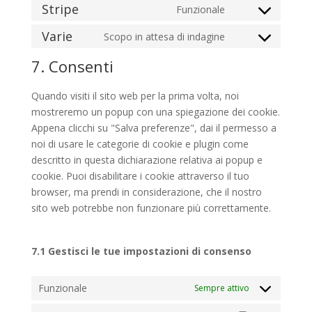
to
Stripe
Funzionale
woocommerce
Consent
service
to
Varie
Scopo in attesa di indagine
wordpress
Consent
service
to
7. Consenti
stripe
service
varie
Quando visiti il sito web per la prima volta, noi
mostreremo un popup con una spiegazione dei cookie.
Appena clicchi su "Salva preferenze", dai il permesso a
noi di usare le categorie di cookie e plugin come
descritto in questa dichiarazione relativa ai popup e
cookie. Puoi disabilitare i cookie attraverso il tuo
browser, ma prendi in considerazione, che il nostro
sito web potrebbe non funzionare più correttamente.
7.1 Gestisci le tue impostazioni di consenso
Funzionale
Sempre attivo